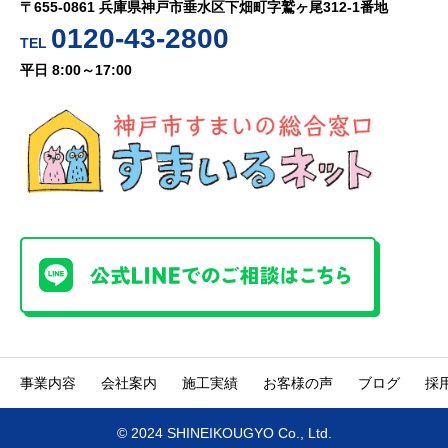
〒655-0861 兵庫県神戸市垂水区下畑町字鷲ヶ尾312-1番地
0120-43-2800
TEL
平日 8:00～17:00
事業内容
会社案内
施工実績
お客様の声
ブログ
採
© 2024 SHINEIKOUGYO Co., Ltd.